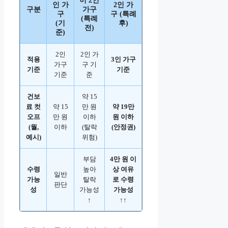
이 2인
인 가
2인 가
구분
가구
구
구 (특례
(특례
(기
후)
전)
준)
2인
2인 가
적용
3인 가구
가구
구 기
기준
기준
기준
준
건보
약 15
료 컷
약 15
만 원
약 19만
오프
만 원
이하
원 이하
(월,
이하
(탈락
(안정권)
예시)
위험)
부담
4만 원 이
수령
높아
상 여유
일반
가능
탈락
로 수령
판단
성
가능성
가능성
↑
↑↑