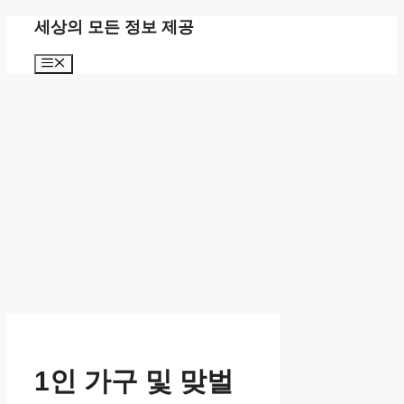
컨
세상의 모든 정보 제공
텐
츠
메
로
뉴
건
너
뛰
기
1인 가구 및 맞벌