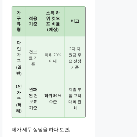
가
소득 하
구
적용
위 컷오
비고
유
기준
프 비율
형
(예상)
다
인
2차 지
건보
가
하위 70%
원금 주
료 기
구
이내
요 선정
준
(일
기준
반)
1인
완화
지출 부
가
된 건
하위 80%
담 고려
구
보료
수준
대폭 완
(특
기준
화
례)
제가 세무 상담을 하다 보면,