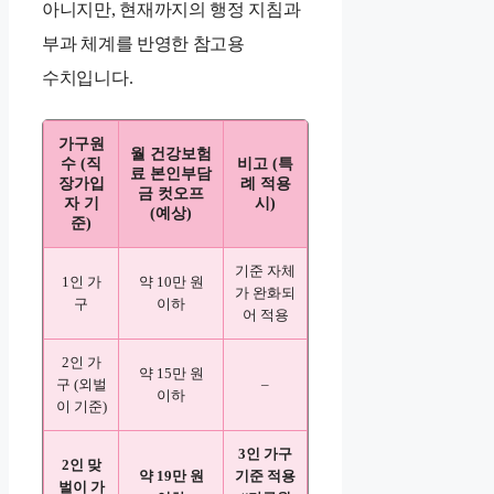
아니지만, 현재까지의 행정 지침과
부과 체계를 반영한 참고용
수치입니다.
가구원
월 건강보험
수 (직
비고 (특
료 본인부담
장가입
례 적용
금 컷오프
자 기
시)
(예상)
준)
기준 자체
1인 가
약 10만 원
가 완화되
구
이하
어 적용
2인 가
약 15만 원
구 (외벌
–
이하
이 기준)
3인 가구
2인 맞
약 19만 원
기준 적용
벌이 가